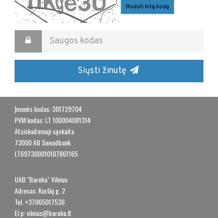
Rodyti kitą kodą
Siųsti žinutę
​Įmonės kodas: 301729704
​PVM kodas: LT 100004081314
​Atsiskaitomoji sąskaita
​73000 AB Sweadbank
​LT697300010107861165
UAB ''Bareka" Vilnius
​Adresas: Kuršių g. 2
​Tel. +37065017536
​El.p: vilnius@bareka.lt