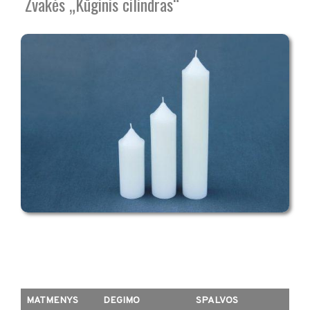
Žvakės „Kūginis cilindras“
MATMENYS
DEGIMO
SPALVOS