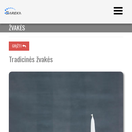
ŽVAKĖS
GRĮŽTI

Tradicinės žvakės