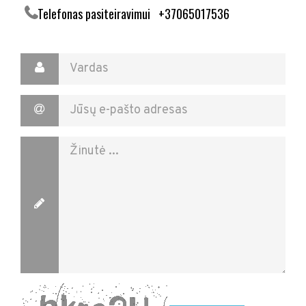

Telefonas pasitei
ravi
mui +37065017536