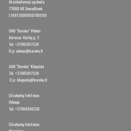
​Atsiskaitomoji sąskaita
​73000 AB Sweadbank
​LT697300010107861165
UAB ''Bareka" Vilnius
​Adresas: Kuršių g. 2
​Tel. +37065017536
​El.p: vilnius@bareka.lt
UAB ''Bareka" Klaipėda
​​Tel. +37065017536
​​El.p: klaipeda@bareka.lt
Užsakymų telefonas
Vilniuje
​​Tel. +37064266336
Užsakymų telefonas
Klaipėdoje