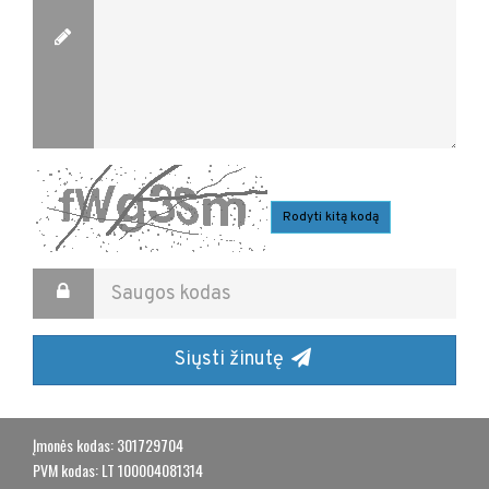
Rodyti kitą kodą
Siųsti žinutę
​Įmonės kodas: 301729704
​PVM kodas: LT 100004081314