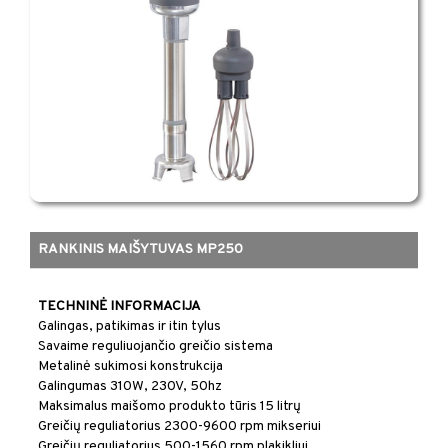
RANKINIS MAIŠYTUVAS MP250
​​TECHNINĖ INFORMACIJA
​Galingas, patikimas ir itin tylus
Savaime reguliuojančio greičio sistema
Metalinė sukimosi konstrukcija
Galingumas 310W, 230V, 50hz
Maksimalus maišomo produkto tūris 15 litrų
Greičių reguliatorius 2300-9600 rpm mikseriui
Greičių reguliatorius 500-1560 rpm plakikliui