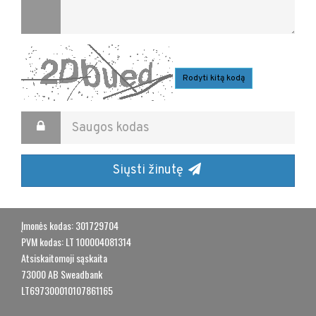
Rodyti kitą kodą
Siųsti žinutę
​Įmonės kodas: 301729704
​PVM kodas: LT 100004081314
​Atsiskaitomoji sąskaita
​73000 AB Sweadbank
​LT697300010107861165